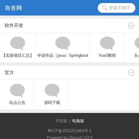
搜索关键字
软件开发
【实操项目汇总】
毕设作品（java）Springboot
Vue3教程
头
官方
站点公告
源码下载
手机版
|
电脑版
粤ICP备2024252464号-1
Powered by Discuz!
X3.5