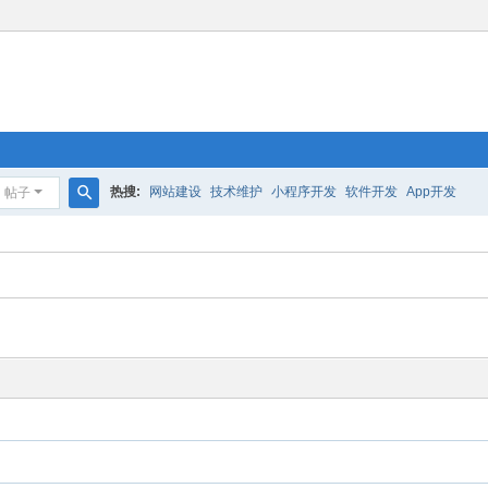
热搜:
网站建设
技术维护
小程序开发
软件开发
App开发
帖子
搜
索