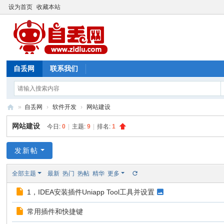
设为首页
收藏本站
自丢网
联系我们
»
自丢网
›
软件开发
›
网站建设
自
网站建设
今日:
0
|
主题:
9
|
排名:
1
丢
网
发新帖
全部主题
最新
热门
热帖
精华
更多
1，IDEA安装插件Uniapp Tool工具并设置
常用插件和快捷键