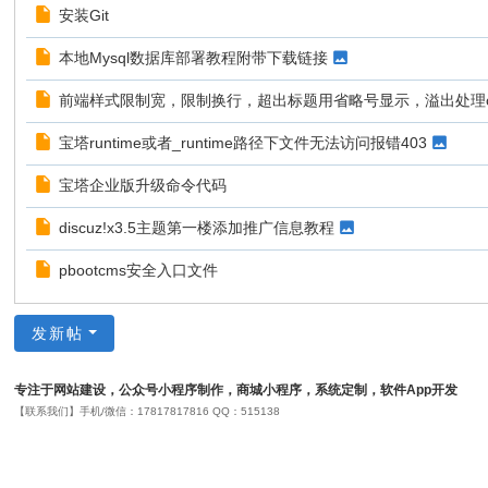
安装Git
本地Mysql数据库部署教程附带下载链接
前端样式限制宽，限制换行，超出标题用省略号显示，溢出处理c
宝塔runtime或者_runtime路径下文件无法访问报错403
宝塔企业版升级命令代码
discuz!x3.5主题第一楼添加推广信息教程
pbootcms安全入口文件
发新帖
专注于网站建设，公众号小程序制作，商城小程序，系统定制，软件App开发
【联系我们】手机/微信：17817817816 QQ：515138