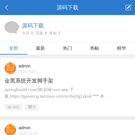
源码下载
源码下载
今日:
0
主题:
4
排名:
7
全部
最新
热门
热帖
精华
admin
2026-5-22
金黑系统开发脚手架
springboot4+vue3前后端+uni-app 下
载:https://gaixiong.lanzouv.com/icn5q3q1xkod **** 本 ...
443
0
admin
2025-11-19