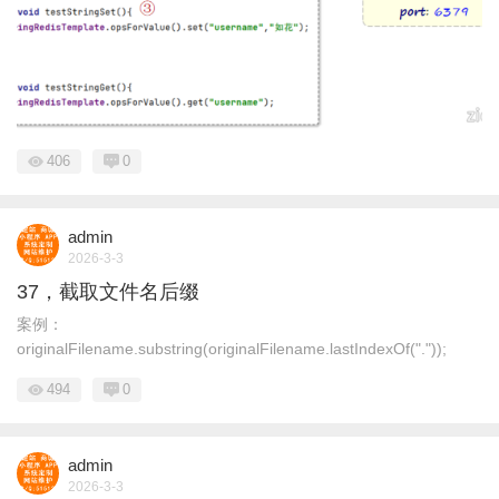
406
0
admin
2026-3-3
37，截取文件名后缀
案例：
originalFilename.substring(originalFilename.lastIndexOf("."));
494
0
admin
2026-3-3