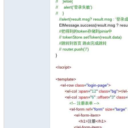
// }else{
// alert('登录失败')
// }
//alert(result.msg? result.msg : '登录
ElMessage.success(result.msg ? resu
//把得到的token存储到pinia中
// tokenStore.setToken(result.data)
//跳转到首页 路由完成跳转
// router.push('/')
}
</
script
>
<
template
>
<
el-row
class
=
"login-page"
>
<
el-col
:
span
=
"
12
"
class
=
"bg"
></
el
<
el-col
:
span
=
"
6
"
:
offset
=
"
3
"
class
=
<!-- 注册表单 -->
<
el-form
ref
=
"form"
size
=
"large"
<
el-form-item
>
<
h1
>
注册
</
h1
>
</
el-form-item
>