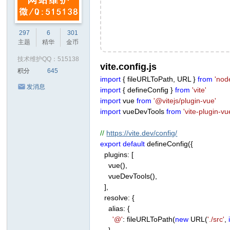
297
6
301
主题
精华
金币
技术维护QQ：515138
vite.config.js
积分
645
import
{ fileURLToPath, URL }
from
'node
发消息
import
{ defineConfig }
from
'vite'
import
vue
from
'@vitejs/plugin-vue'
import
vueDevTools
from
'vite-plugin-v
//
https://vite.dev/config/
export
default
defineConfig({
plugins: [
vue(),
vueDevTools(),
],
resolve: {
alias: {
'@'
: fileURLToPath(
new
URL(
'./src'
,