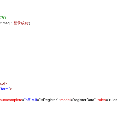
成功')
lt.msg :
'登录成功'
)
-col
>
"form"
>
autocomplete
=
"off"
v-if
=
"
isRegister
"
:
model
=
"
registerData
"
:
rules
=
"
rule