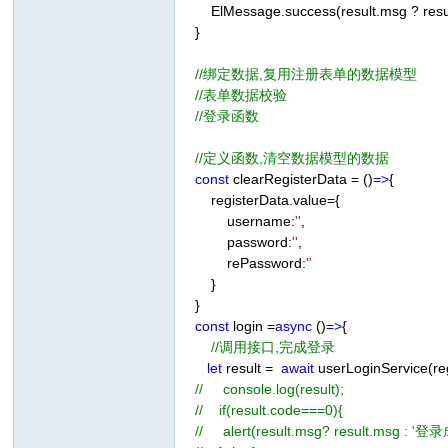
ElMessage.success(result.msg ? resu
}
//绑定数据,复用注册表单的数据模型
//表单数据校验
//登录函数
//定义函数,清空数据模型的数据
const
clearRegisterData = ()
=>
{
registerData.value={
username:
''
,
password:
''
,
rePassword:
''
}
}
const
login =
async
()
=>
{
//调用接口,完成登录
let
result =
await
userLoginService(reg
// console.log(result);
// if(result.code===0){
// alert(result.msg? result.msg : '登