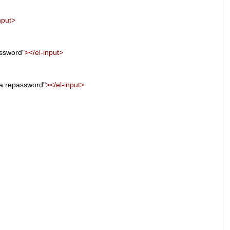
nput
>
assword
"
></
el-input
>
ta.repassword
"
></
el-input
>