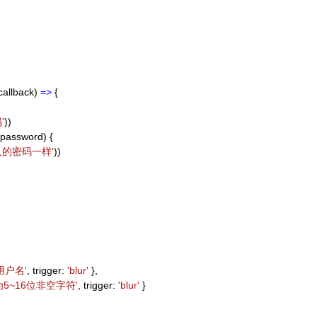
callback)
=>
{
'
))
.password) {
入的密码一样'
))
用户名'
, trigger:
'blur'
},
为5~16位非空字符'
, trigger:
'blur'
}