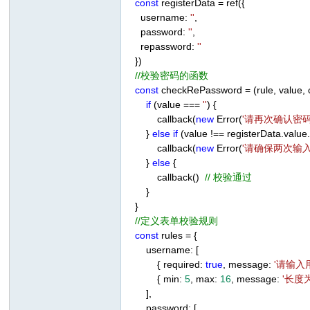
const
registerData = ref({
username:
''
,
password:
''
,
repassword:
''
})
//校验密码的函数
const
checkRePassword = (rule, value, 
if
(value ===
''
) {
callback(
new
Error(
'请再次确认密码
}
else
if
(value !== registerData.value
callback(
new
Error(
'请确保两次输
}
else
{
callback()
// 校验通过
}
}
//定义表单校验规则
const
rules = {
username: [
{ required:
true
, message:
'请输入
{ min:
5
, max:
16
, message:
'长度
],
password: [