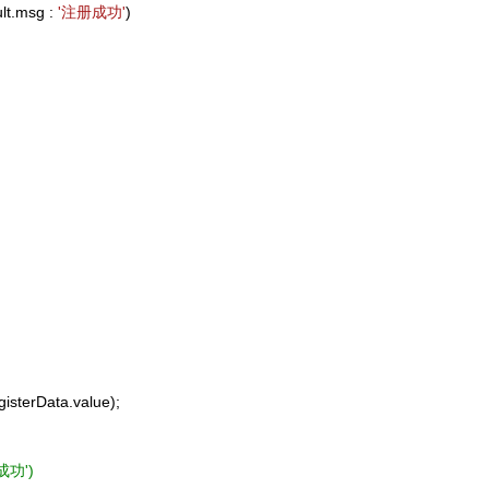
lt.msg :
'注册成功'
)
isterData.value);
录成功')