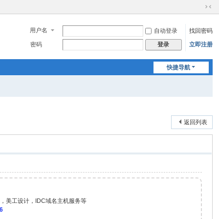
切
换
用户名
自动登录
找回密码
到
窄
密码
立即注册
登录
版
快捷导航
返回列表
，美工设计，IDC域名主机服务等
6