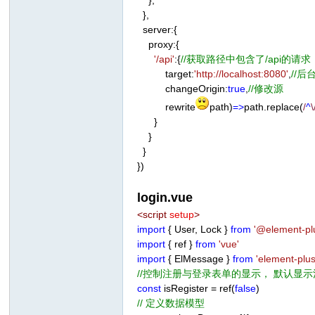
},
},
server:{
proxy:{
'/api'
:{
//获取路径中包含了/api的请求
target:
'http://localhost:8080'
,
//
changeOrigin:
true
,
//修改源
rewrite
path)
=>
path.replace(
/
^
\
}
}
}
})
login.vue
<
script
setup
>
import
{ User, Lock }
from
'@element-pl
import
{ ref }
from
'vue'
import
{ ElMessage }
from
'element-plus
//控制注册与登录表单的显示， 默认显
const
isRegister = ref(
false
)
// 定义数据模型