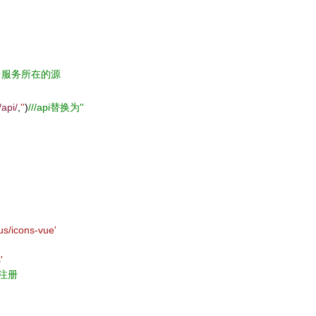
后台服务所在的源
/api/
,
''
)
///api替换为''
us/icons-vue'
'
示注册