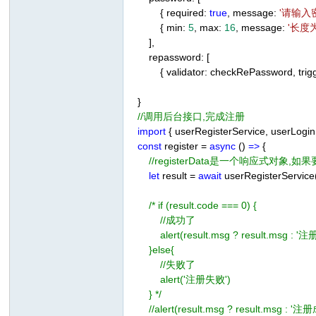
{ required:
true
, message:
'请输入
{ min:
5
, max:
16
, message:
'长度
],
repassword: [
{ validator: checkRePassword, trig
}
//调用后台接口,完成注册
import
{ userRegisterService, userLogi
const
register =
async
()
=>
{
//registerData是一个响应式对象,如果
let
result =
await
userRegisterService(
/* if (result.code === 0) {
//成功了
alert(result.msg ? result.msg : '注
}else{
//失败了
alert('注册失败')
} */
//alert(result.msg ? result.msg : '注