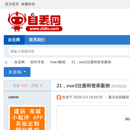
设为首页
收藏本站
自丢网
联系我们
»
自丢网
›
软件开发
›
Vue3教程
›
21，vue3注册和登录案例
自
发新帖
丢
21，vue3注册和登录案例
查看:
521
|
回复:
0
[复制链接]
网
admin
发表于 2026-3-5 18:04:35
|
显示全部楼层
网