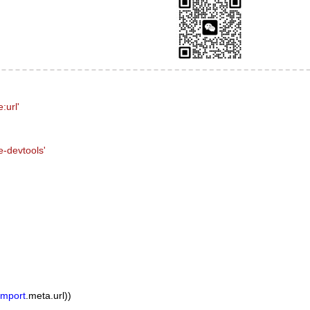
:url'
ue-devtools'
import
.meta.url))