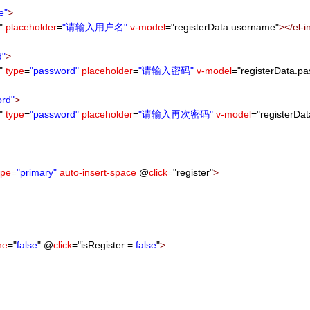
e"
>
"
placeholder
=
"请输入用户名"
v-model
=
"
registerData.username
"
></
el-i
d"
>
"
type
=
"password"
placeholder
=
"请输入密码"
v-model
=
"
registerData.p
ord"
>
"
type
=
"password"
placeholder
=
"请输入再次密码"
v-model
=
"
registerDa
ype
=
"primary"
auto-insert-space
@
click
=
"
register
"
>
ne
=
"
false
"
@
click
=
"
isRegister =
false
"
>