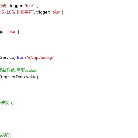
密码'
, trigger:
'blur'
},
为5~16位非空字符'
, trigger:
'blur'
}
ger:
'blur'
}
nService}
from
'@/api/user.js'
要获取值,需要.value
registerData.value);
册成功');
册成功');