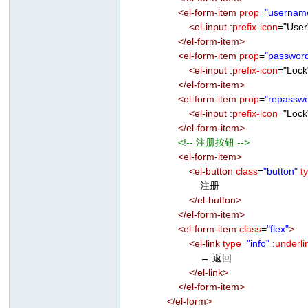
<
el-form-item
prop
=
"usernam
<
el-input
:
prefix-icon
=
"
User
</
el-form-item
>
<
el-form-item
prop
=
"passwor
<
el-input
:
prefix-icon
=
"
Lock
</
el-form-item
>
<
el-form-item
prop
=
"repassw
<
el-input
:
prefix-icon
=
"
Lock
</
el-form-item
>
<!-- 注册按钮 -->
<
el-form-item
>
<
el-button
class
=
"button"
t
注册
</
el-button
>
</
el-form-item
>
<
el-form-item
class
=
"flex"
>
<
el-link
type
=
"info"
:
underli
← 返回
</
el-link
>
</
el-form-item
>
</
el-form
>