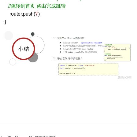
//跳转到首页 路由完成跳转
router.push(
'/'
)
}