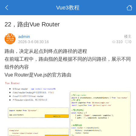
Vue3教程
22，路由Vue Router
admin
楼主
2026-3-6 08:30:16
310
0
路由，决定从起点到终点的路径的进程
在前端工程中，路由指的是根据不同的访问路径，展示不同
组件的内容
Vue Router是Vue.js的官方路由