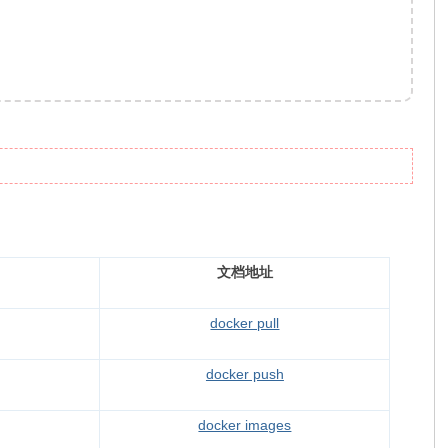
文档地址
docker pull
docker push
docker images