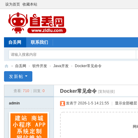
设为首页
收藏本站
自丢网
联系我们
»
自丢网
›
软件开发
›
Java开发
›
Docker常见命令
自
发新帖
丢
Docker常见命令
查看:
710
|
回复:
0
[复制链接]
网
admin
发表于 2026-1-5 14:21:55
|
显示全部楼层
网