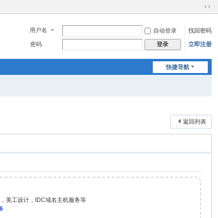
切
换
用户名
自动登录
找回密码
到
窄
密码
立即注册
登录
版
快捷导航
返回列表
，美工设计，IDC域名主机服务等
6