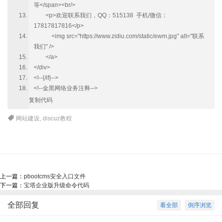
等</span><br/>
<p>欢迎联系我们，QQ：515138 手机/微信：
17817817816</p>
<img src="https://www.zidiu.com/static/ewm.jpg" alt="联系
我们" />
</a>
</div>
<!--{/if}-->
<!--金黑网络业务注释-->
复制代码
网站建设
,
discuz教程
上一篇：
pbootcms安全入口文件
下一篇：
宝塔企业版升级命令代码
全部回复
看全部
倒序浏览