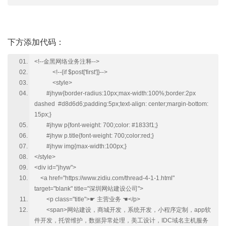
下方添加代码：
<!--金黑网络业务注释-->
<!--{if $post['first']}-->
<style>
#jhyw{border-radius:10px;max-width:100%;border:2px
dashed #d8d6d6;padding:5px;text-align: center;margin-bottom:
15px;}
#jhyw p{font-weight: 700;color: #1833f1;}
#jhyw p.title{font-weight: 700;color:red;}
#jhyw img{max-width:100px;}
</style>
<div id="jhyw">
<a href="https://www.zidiu.com/thread-4-1-1.html"
target="blank" title="深圳网站建设公司">
<p class="title">☛ 主营业务 ☚</p>
<span>网站建设，商城开发，系统开发，小程序定制，app软
件开发，托管维护，数据异常处理，美工设计，IDC域名主机服务