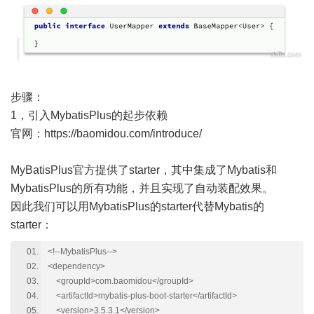
步骤：
1，引入MybatisPlus的起步依赖
官网：
https://baomidou.com/introduce/
MyBatisPlus官方提供了starter，其中集成了Mybatis和
MybatisPlus的所有功能，并且实现了自动装配效果。
因此我们可以用MybatisPlus的starter代替Mybatis的
starter：
<!--MybatisPlus-->
<dependency>
<groupId>com.baomidou</groupId>
<artifactId>mybatis-plus-boot-starter</artifactId>
<version>3.5.3.1</version>