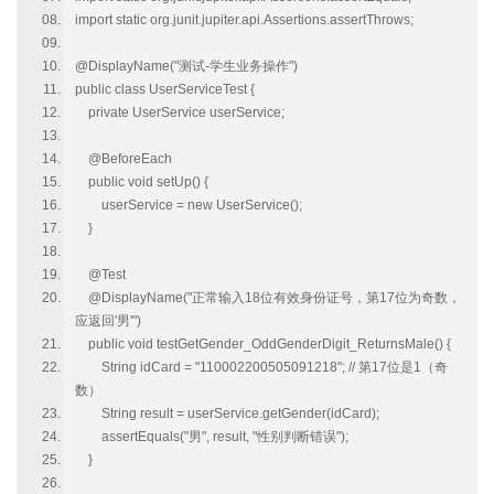
import static org.junit.jupiter.api.Assertions.assertThrows;
@DisplayName("测试-学生业务操作")
public class UserServiceTest {
private UserService userService;
@BeforeEach
public void setUp() {
userService = new UserService();
}
@Test
@DisplayName("正常输入18位有效身份证号，第17位为奇数，
应返回'男'")
public void testGetGender_OddGenderDigit_ReturnsMale() {
String idCard = "110002200505091218"; // 第17位是1（奇
数）
String result = userService.getGender(idCard);
assertEquals("男", result, "性别判断错误");
}