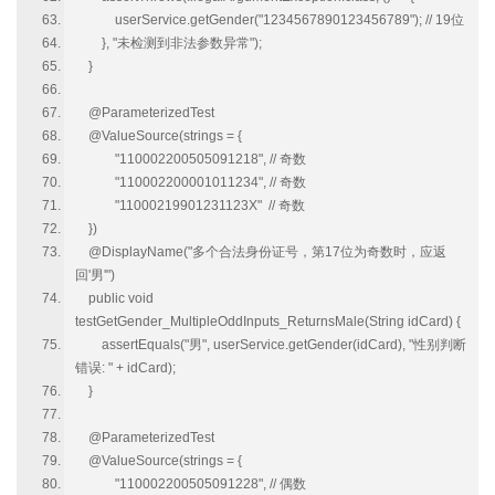
userService.getGender("1234567890123456789"); // 19位
}, "未检测到非法参数异常");
}
@ParameterizedTest
@ValueSource(strings = {
"110002200505091218", // 奇数
"110002200001011234", // 奇数
"11000219901231123X" // 奇数
})
@DisplayName("多个合法身份证号，第17位为奇数时，应返
回'男'")
public void
testGetGender_MultipleOddInputs_ReturnsMale(String idCard) {
assertEquals("男", userService.getGender(idCard), "性别判断
错误: " + idCard);
}
@ParameterizedTest
@ValueSource(strings = {
"110002200505091228", // 偶数