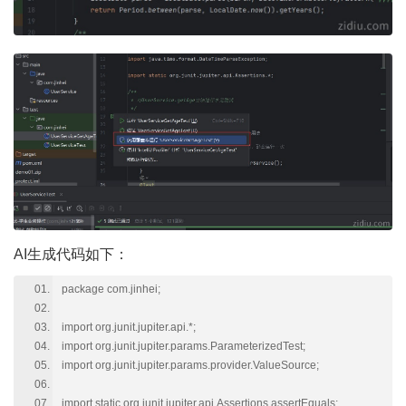
AI生成代码如下：
package com.jinhei;
import org.junit.jupiter.api.*;
import org.junit.jupiter.params.ParameterizedTest;
import org.junit.jupiter.params.provider.ValueSource;
import static org.junit.jupiter.api.Assertions.assertEquals;