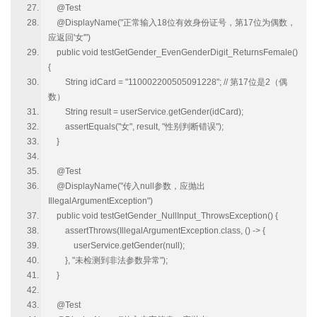
@Test
@DisplayName("正常输入18位有效身份证号，第17位为偶数，
应返回'女'")
public void testGetGender_EvenGenderDigit_ReturnsFemale()
{
String idCard = "110002200505091228"; // 第17位是2（偶
数）
String result = userService.getGender(idCard);
assertEquals("女", result, "性别判断错误");
}
@Test
@DisplayName("传入null参数，应抛出
IllegalArgumentException")
public void testGetGender_NullInput_ThrowsException() {
assertThrows(IllegalArgumentException.class, () -> {
userService.getGender(null);
}, "未检测到非法参数异常");
}
@Test