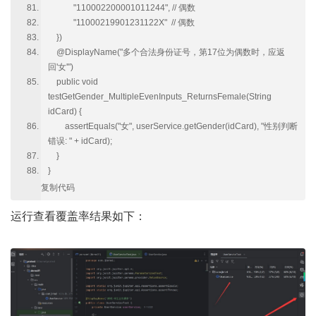
"110002200001011244", // 偶数
"11000219901231122X" // 偶数
})
@DisplayName("多个合法身份证号，第17位为偶数时，应返
回'女'")
public void
testGetGender_MultipleEvenInputs_ReturnsFemale(String
idCard) {
assertEquals("女", userService.getGender(idCard), "性别判断
错误: " + idCard);
}
}
复制代码
运行查看覆盖率结果如下：