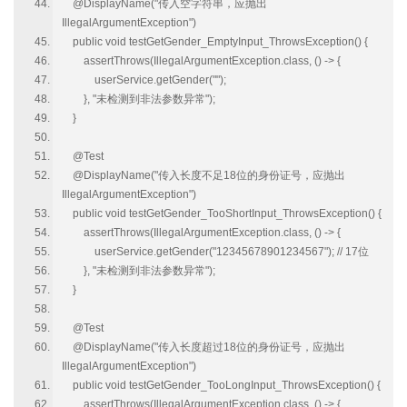
@DisplayName("传入空字符串，应抛出
IllegalArgumentException")
public void testGetGender_EmptyInput_ThrowsException() {
assertThrows(IllegalArgumentException.class, () -> {
userService.getGender("");
}, "未检测到非法参数异常");
}
@Test
@DisplayName("传入长度不足18位的身份证号，应抛出
IllegalArgumentException")
public void testGetGender_TooShortInput_ThrowsException() {
assertThrows(IllegalArgumentException.class, () -> {
userService.getGender("12345678901234567"); // 17位
}, "未检测到非法参数异常");
}
@Test
@DisplayName("传入长度超过18位的身份证号，应抛出
IllegalArgumentException")
public void testGetGender_TooLongInput_ThrowsException() {
assertThrows(IllegalArgumentException.class, () -> {