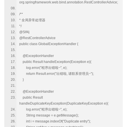
org.springframework.web.bind.annotation.RestControllerAdvice;
/**
* 全局异常处理器
*/
@Slf4j
@RestControllerAdvice
public class GlobalExceptionHandler {
@ExceptionHandler
public Result handleException(Exception e){
log.error("程序出错啦~", e);
return Result.error("出错啦, 请联系管理员~");
}
@ExceptionHandler
public Result
handleDuplicateKeyException(DuplicateKeyException e){
log.error("程序出错啦~", e);
String message = e.getMessage();
int i = message.indexOf("Duplicate entry");