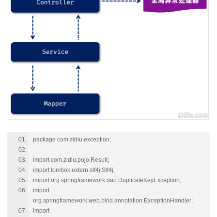
package com.zidiu.exception;
import com.zidiu.pojo.Result;
import lombok.extern.slf4j.Slf4j;
import org.springframework.dao.DuplicateKeyException;
import
org.springframework.web.bind.annotation.ExceptionHandler;
import