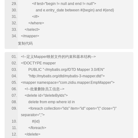
<if test="begin != null and end != null">
and e.entry_date between #{begin} and #{end}
</if>
</where>
</select>
</mapper>
复制代码
<!--定义Mapper映射文件的约束和基本结构-->
<!DOCTYPE mapper
PUBLIC "-//mybatis.org//DTD Mapper 3.0//EN"
"http://mybatis.org/dtd/mybatis-3-mapper.dtd">
<mapper namespace="com.zidiu.mapper.EmpMapper">
<!--批量删除员工信息-->
<delete id="deleteByIds">
delete from emp where id in
<foreach collection="ids" item="id" open="(" close=")"
separator=",">
#{id}
</foreach>
</delete>