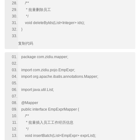
/**
* 批量删除员工
*/
void deleteByIds(List<Integer> ids);
}
复制代码
package com.zidiu.mapper;
import com.zidiu.pojo.EmpExpr;
import org.apache.ibatis.annotations.Mapper;
import java.util.List;
@Mapper
public interface EmpExprMapper {
/**
* 批量插入员工工作经历信息
*/
void insertBatch(List<EmpExpr> exprList);