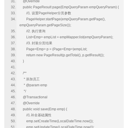
@Override
public PageResult page(EmpQueryParam empQueryParam) {
//1. 设置PageHelper分页参数
PageHelper.startPage(empQueryParam.getPage(),
empQueryParam.getPageSize());
//2. 执行查询
List<Emp> empList = empMapper.list(empQueryParam);
//3. 封装分页结果
Page<Emp> p = (Page<Emp>)empList;
return new PageResult(p.getTotal(), p.getResult());
}
/**
* 添加员工
* @param emp
*/
@Transactional
@Override
public void save(Emp emp) {
//1.补全基础属性
emp.setCreateTime(LocalDateTime.now());
emp.setUpdateTime(LocalDateTime.now());