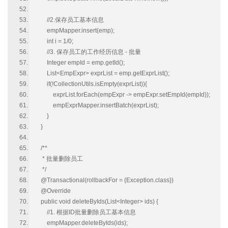
//2.保存员工基本信息
empMapper.insert(emp);
int i = 1/0;
//3. 保存员工的工作经历信息 - 批量
Integer empId = emp.getId();
List<EmpExpr> exprList = emp.getExprList();
if(!CollectionUtils.isEmpty(exprList)){
exprList.forEach(empExpr -> empExpr.setEmpId(empId));
empExprMapper.insertBatch(exprList);
}
}
/**
* 批量删除员工
*/
@Transactional(rollbackFor = {Exception.class})
@Override
public void deleteByIds(List<Integer> ids) {
//1. 根据ID批量删除员工基本信息
empMapper.deleteByIds(ids);