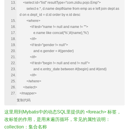
<select id="list" resultType="com.zidiu.pojo.Emp">
select e.*, d.name deptName from emp as e left join dept as
d on e.dept_id = d.id order by e.id desc
<where>
<if test="name != null and name != ''">
e.name like concat('%',#{name},'%')
</if>
<if test="gender != null">
and e.gender = #{gender}
</if>
<if test="begin != null and end != null">
and e.entry_date between #{begin} and #{end}
</if>
</where>
</select>
</mapper>
复制代码
这里用到Mybatis中的动态SQL里提供的
<foreach>
标签，
改标签的作用，是用来遍历循环，常见的属性说明：
collection：集合名称