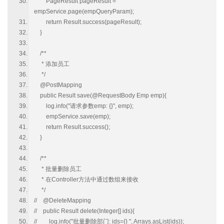
PageResult pageResult =
empService.page(empQueryParam);
return Result.success(pageResult);
}
/**
* 添加员工
*/
@PostMapping
public Result save(@RequestBody Emp emp){
log.info("请求参数emp: {}", emp);
empService.save(emp);
return Result.success();
}
/**
* 批量删除员工
* 在Controller方法中通过数组来接收
*/
// @DeleteMapping
// public Result delete(Integer[] ids){
// log.info("批量删除部门: ids={} ", Arrays.asList(ids));