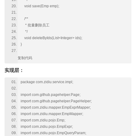
void save(Emp emp);
/**
* 批量删除员工
*/
void deleteByIds(List<Integer> ids);
}
复制代码
实现层：
package com.zidiu.service.impl;
import com.github.pagehelper.Page;
import com.github.pagehelper.PageHelper;
import com.zidiu.mapper.EmpExprMapper;
import com.zidiu.mapper.EmpMapper;
import com.zidiu.pojo.Emp;
import com.zidiu.pojo.EmpExpr;
import com.zidiu.pojo.EmpQueryParam;