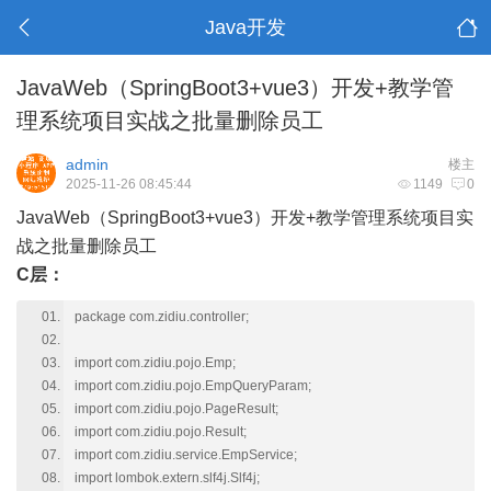
Java开发
JavaWeb（SpringBoot3+vue3）开发+教学管
理系统项目实战之批量删除员工
admin
楼主
2025-11-26 08:45:44
1149
0
JavaWeb（SpringBoot3+vue3）开发+教学管理系统项目实
战之批量删除员工
C层：
package com.zidiu.controller;
import com.zidiu.pojo.Emp;
import com.zidiu.pojo.EmpQueryParam;
import com.zidiu.pojo.PageResult;
import com.zidiu.pojo.Result;
import com.zidiu.service.EmpService;
import lombok.extern.slf4j.Slf4j;