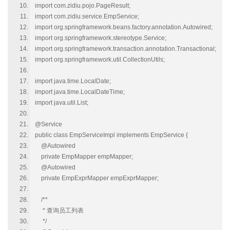
import com.zidiu.pojo.PageResult;
import com.zidiu.service.EmpService;
import org.springframework.beans.factory.annotation.Autowired;
import org.springframework.stereotype.Service;
import org.springframework.transaction.annotation.Transactional;
import org.springframework.util.CollectionUtils;
import java.time.LocalDate;
import java.time.LocalDateTime;
import java.util.List;
@Service
public class EmpServiceImpl implements EmpService {
@Autowired
private EmpMapper empMapper;
@Autowired
private EmpExprMapper empExprMapper;
/**
* 查询员工列表
*/