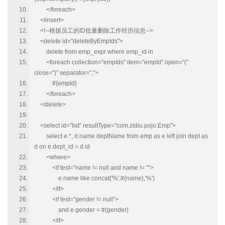
</foreach>
</insert>
<!--根据员工的ID批量删除工作经历信息-->
<delete id="deleteByEmpIds">
delete from emp_expr where emp_id in
<foreach collection="empIds" item="empId" open="("
close=")" separator=",">
#{empId}
</foreach>
</delete>
<select id="list" resultType="com.zidiu.pojo.Emp">
select e.*, d.name deptName from emp as e left join dept as
d on e.dept_id = d.id
<where>
<if test="name != null and name != ''">
e.name like concat('%',#{name},'%')
</if>
<if test="gender != null">
and e.gender = #{gender}
</if>