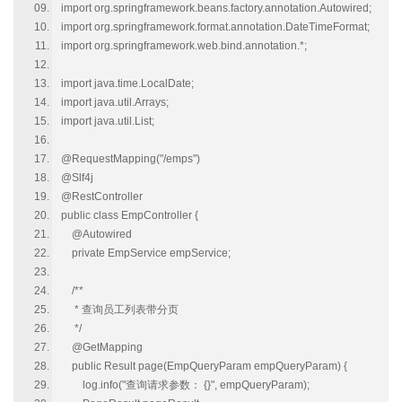
import org.springframework.beans.factory.annotation.Autowired;
import org.springframework.format.annotation.DateTimeFormat;
import org.springframework.web.bind.annotation.*;
import java.time.LocalDate;
import java.util.Arrays;
import java.util.List;
@RequestMapping("/emps")
@Slf4j
@RestController
public class EmpController {
@Autowired
private EmpService empService;
/**
* 查询员工列表带分页
*/
@GetMapping
public Result page(EmpQueryParam empQueryParam) {
log.info("查询请求参数： {}", empQueryParam);