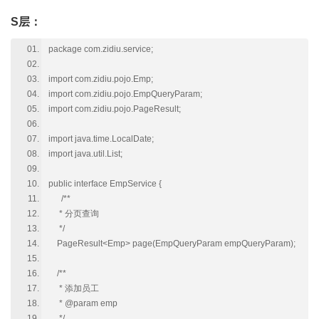
S层：
package com.zidiu.service;
import com.zidiu.pojo.Emp;
import com.zidiu.pojo.EmpQueryParam;
import com.zidiu.pojo.PageResult;
import java.time.LocalDate;
import java.util.List;
public interface EmpService {
/**
* 分页查询
*/
PageResult<Emp> page(EmpQueryParam empQueryParam);
/**
* 添加员工
* @param emp
*/