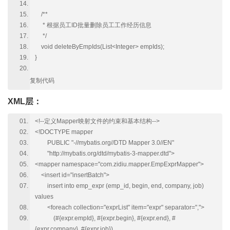
/**
* 根据员工ID批量删除员工工作经历信息
*/
void deleteByEmpIds(List<Integer> empIds);
}
复制代码
XML层：
<!--定义Mapper映射文件的约束和基本结构-->
<!DOCTYPE mapper
PUBLIC "-//mybatis.org//DTD Mapper 3.0//EN"
"http://mybatis.org/dtd/mybatis-3-mapper.dtd">
<mapper namespace="com.zidiu.mapper.EmpExprMapper">
<insert id="insertBatch">
insert into emp_expr (emp_id, begin, end, company, job)
values
<foreach collection="exprList" item="expr" separator=",">
(#{expr.empId}, #{expr.begin}, #{expr.end}, #
{expr.company}, #{expr.job})