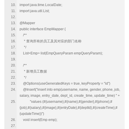
import java.time.LocalDate;
import java.util.List;
@Mapper
public interface EmpMapper {
/**
* 查询所有的员工及其对应的部门名称
*/
List<Emp> list(EmpQueryParam empQueryParam);
/**
* 新增员工数据
*/
@Options(useGeneratedKeys = true, keyProperty = "id")
@Insert("insert into emp(username, name, gender, phone, job,
salary, image, entry_date, dept_id, create_time, update_time) " +
"values (#{username},#{name},#{gender},#{phone},#
{job},#{salary},#{image},#{entryDate},#{deptId},#{createTime},#
{updateTime})")
void insert(Emp emp);