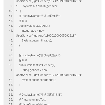
UserService().getGender("612429198904201611");
// System.out.println(gender);
// }
@DisplayName("测试-获取年龄")
@Test
public void testGetAge(){
Integer age = new
UserService().getAge("110002200505091218");
System.out.println(age);
}
@DisplayName("测试-获取性别")
@Test
public void testGetGender(){
String gender = new
UserService().getGender("612429198904201611");
System.out.println(gender);
}
@DisplayName("测试-获取性别3")
@ParameterizedTest
@ValueSource(strings =