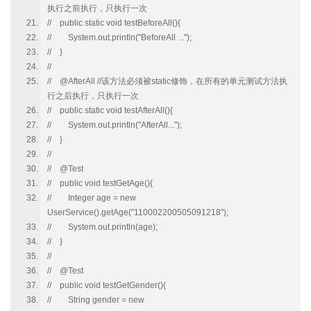
执行之前执行，只执行一次
// public static void testBeforeAll(){
// System.out.println("BeforeAll ...");
// }
//
// @AfterAll //该方法必须被static修饰，在所有的单元测试方法执
行之后执行，只执行一次
// public static void testAfterAll(){
// System.out.println("AfterAll...");
// }
//
// @Test
// public void testGetAge(){
// Integer age = new
UserService().getAge("110002200505091218");
// System.out.println(age);
// }
//
// @Test
// public void testGetGender(){
// String gender = new