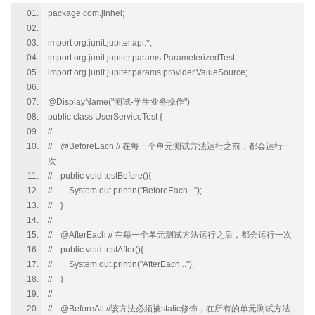
package com.jinhei;
import org.junit.jupiter.api.*;
import org.junit.jupiter.params.ParameterizedTest;
import org.junit.jupiter.params.provider.ValueSource;
@DisplayName("测试-学生业务操作")
public class UserServiceTest {
//
// @BeforeEach // 在每一个单元测试方法运行之前，都会运行一
次
// public void testBefore(){
// System.out.println("BeforeEach...");
// }
//
// @AfterEach // 在每一个单元测试方法运行之后，都会运行一次
// public void testAfter(){
// System.out.println("AfterEach...");
// }
//
// @BeforeAll //该方法必须被static修饰，在所有的单元测试方法