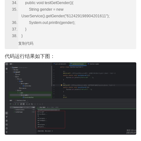
public void testGetGender(){
String gender = new
UserService().getGender("612429198904201611");
System.out.println(gender);
}
}
复制代码
代码运行结果如下图：