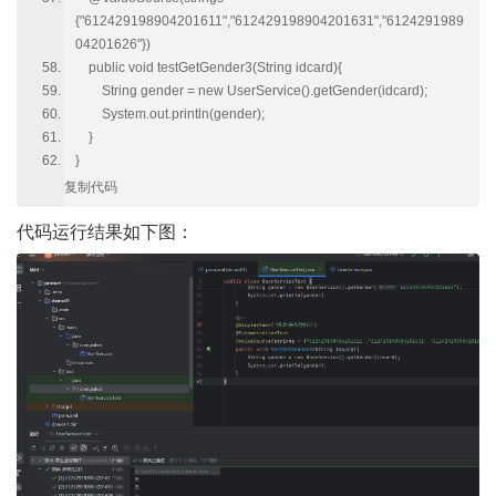
{"612429198904201611","612429198904201631","6124291989
04201626"})
public void testGetGender3(String idcard){
String gender = new UserService().getGender(idcard);
System.out.println(gender);
}
}
复制代码
代码运行结果如下图：